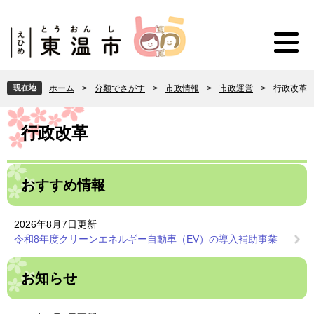
ペ
メ
ー
ニ
ジ
ュ
の
ー
先
を
頭
飛
現在地
ホーム
>
分類でさがす
>
市政情報
>
市政運営
>
行政改革
で
ば
す
し
本
。
て
文
行政改革
本
文
へ
おすすめ情報
2026年8月7日更新
令和8年度クリーンエネルギー自動車（EV）の導入補助事業
お知らせ