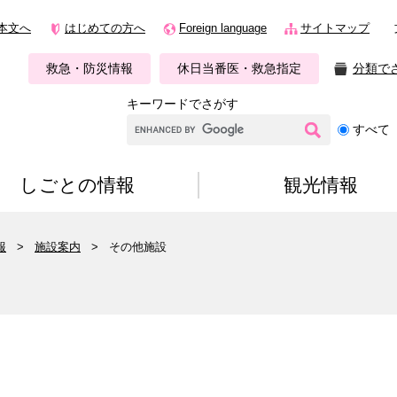
本文へ
はじめての方へ
Foreign language
サイトマップ
救急・防災情報
休日当番医・救急指定
分類で
キーワードでさがす
G
すべて
o
o
g
しごとの情報
観光情報
l
e
カ
報
>
施設案内
>
その他施設
ス
タ
ム
検
索