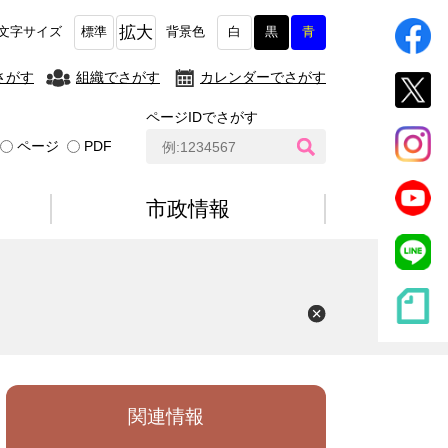
拡大
文字サイズ
標準
背景色
白
黒
青
さがす
組織でさがす
カレンダーでさがす
ページIDでさがす
ペ
ページ
PDF
ー
ジ
I
市政情報
D
検
索
関連情報