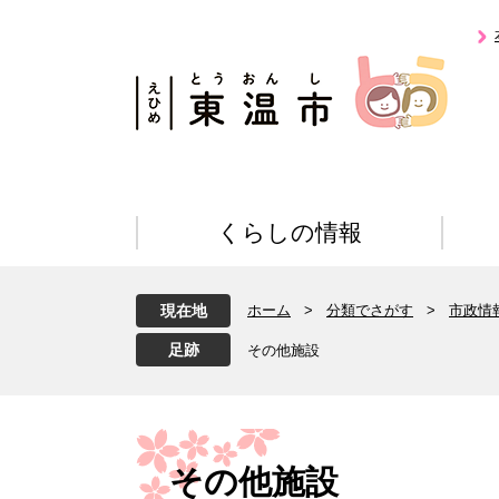
ペ
メ
ー
ニ
ジ
ュ
の
ー
先
を
頭
飛
で
ば
す
し
。
て
くらしの情報
本
文
へ
現在地
ホーム
>
分類でさがす
>
市政情
その他施設
本
文
その他施設