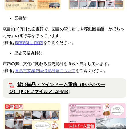
図書館
蔵書約16万冊の図書館で、図書の貸し出しや移動図書館「かぼちゃ
ん号」の運行等を行っています。
詳細は
図書館利用案内
をご覧ください。
歴史民俗資料館
市内の郷土文化に関わる歴史資料を収蔵・展示しています。
詳細は
東温市立歴史民俗資料館について
をご覧ください。
貸出備品・ツインドーム重信（8から9ペー
ジ） [PDFファイル／1.29MB]