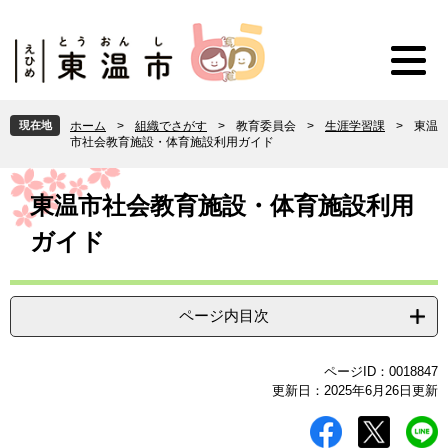
ペ
メ
ー
ニ
ジ
ュ
の
ー
先
を
頭
飛
現在地
ホーム
>
組織でさがす
>
教育委員会
>
生涯学習課
>
東温
で
ば
市社会教育施設・体育施設利用ガイド
す
し
。
て
本
本
文
東温市社会教育施設・体育施設利用
文
ガイド
へ
ページ内目次
ページID：0018847
更新日：2025年6月26日更新