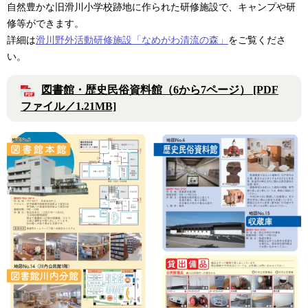
自然豊かな旧滑川小学校跡地に作られた研修施設で、キャンプや研
修等ができます。
詳細は
滑川野外活動研修施設「なめがわ清流の森」
をご覧くださ
い。
図書館・歴史民俗資料館（6から7ページ） [PDF
ファイル／1.21MB]