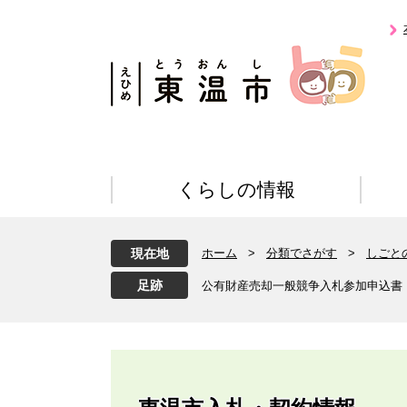
ペ
メ
ー
ニ
ジ
ュ
の
ー
先
を
頭
飛
で
ば
す
し
。
て
くらしの情報
本
文
へ
現在地
ホーム
>
分類でさがす
>
しごと
公有財産売却一般競争入札参加申込書