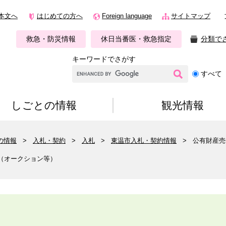
本文へ
はじめての方へ
Foreign language
サイトマップ
救急・防災情報
休日当番医・救急指定
分類で
キーワードでさがす
G
すべて
o
o
g
しごとの情報
観光情報
l
e
カ
の情報
>
入札・契約
>
入札
>
東温市入札・契約情報
>
公有財産売
ス
タ
（オークション等）
ム
検
索