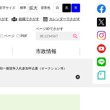
拡大
文字サイズ
標準
背景色
白
黒
青
さがす
組織でさがす
カレンダーでさがす
ページIDでさがす
ペ
ページ
PDF
ー
ジ
I
市政情報
D
検
索
却一般競争入札参加申込書（オークション等）