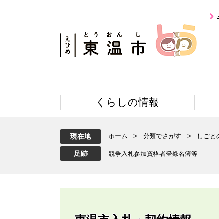
ペ
メ
ー
ニ
ジ
ュ
の
ー
先
を
頭
飛
で
ば
す
し
。
て
くらしの情報
本
文
へ
現在地
ホーム
>
分類でさがす
>
しごと
競争入札参加資格者登録名簿等