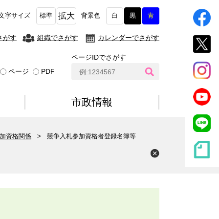
拡大
文字サイズ
標準
背景色
白
黒
青
さがす
組織でさがす
カレンダーでさがす
ページIDでさがす
ペ
ページ
PDF
ー
ジ
I
市政情報
D
検
索
加資格関係
>
競争入札参加資格者登録名簿等