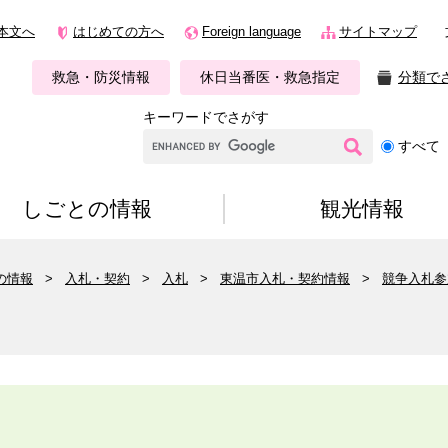
本文へ
はじめての方へ
Foreign language
サイトマップ
救急・防災情報
休日当番医・救急指定
分類で
キーワードでさがす
G
すべて
o
o
g
しごとの情報
観光情報
l
e
カ
の情報
>
入札・契約
>
入札
>
東温市入札・契約情報
>
競争入札参
ス
タ
ム
検
索