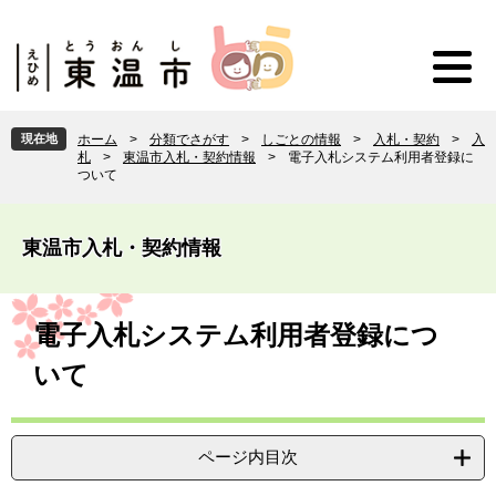
ペ
メ
ー
ニ
ジ
ュ
の
ー
先
を
頭
飛
現在地
ホーム
>
分類でさがす
>
しごとの情報
>
入札・契約
>
入
で
ば
札
>
東温市入札・契約情報
>
電子入札システム利用者登録に
す
し
ついて
。
て
本
文
東温市入札・契約情報
へ
本
文
電子入札システム利用者登録につ
いて
ページ内目次