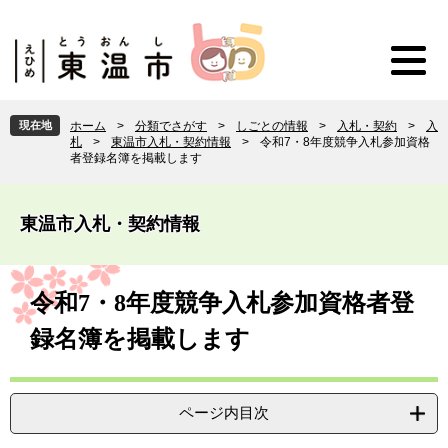
ペ
メ
ー
ニ
ジ
ュ
の
ー
先
を
頭
飛
現在地
ホーム
>
分類でさがす
>
しごとの情報
>
入札・契約
>
入
で
ば
札
>
東温市入札・契約情報
>
令和7・8年度競争入札参加資格
す
し
者登録名簿を掲載します
。
て
本
文
東温市入札・契約情報
へ
本
文
令和7・8年度競争入札参加資格者登
録名簿を掲載します
ページ内目次