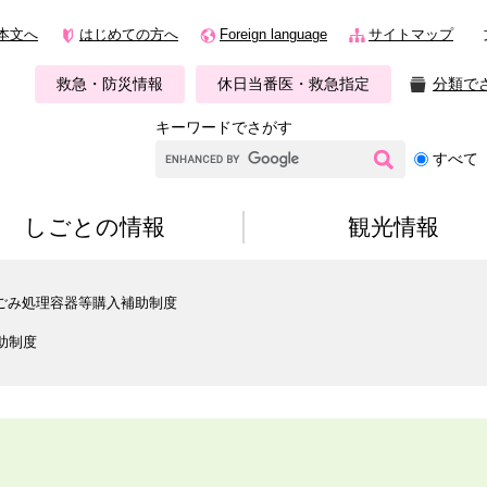
本文へ
はじめての方へ
Foreign language
サイトマップ
救急・防災情報
休日当番医・救急指定
分類で
キーワードでさがす
G
すべて
o
o
g
しごとの情報
観光情報
l
e
カ
ごみ処理容器等購入補助制度
ス
タ
助制度
ム
検
索