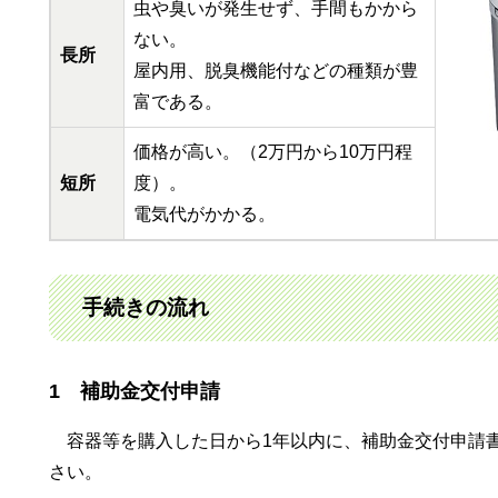
虫や臭いが発生せず、手間もかから
ない。
長所
屋内用、脱臭機能付などの種類が豊
富である。
価格が高い。（2万円から10万円程
短所
度）。
電気代がかかる。
手続きの流れ
1 補助金交付申請
容器等を購入した日から1年以内に、補助金交付申請
さい。