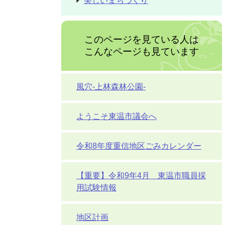
美しいまちづくり
このページを見ている人は
こんなページも見ています
風穴-上林森林公園-
ようこそ東温市議会へ
令和8年度重信地区ごみカレンダー
【重要】令和9年4月 東温市職員採
用試験情報
地区計画