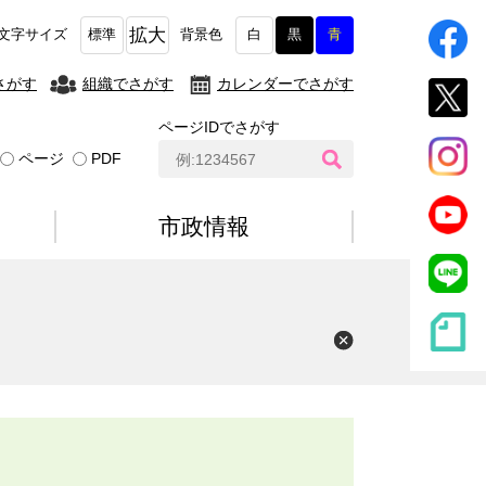
拡大
文字サイズ
標準
背景色
白
黒
青
さがす
組織でさがす
カレンダーでさがす
ページIDでさがす
ペ
ページ
PDF
ー
ジ
I
市政情報
D
検
索