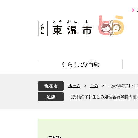
ペ
メ
ー
ニ
ジ
ュ
の
ー
先
を
頭
飛
で
ば
す
し
。
て
くらしの情報
本
文
へ
現在地
ホーム
>
ごみ
>
【受付終了】生
【受付終了】生ごみ処理容器等購入補