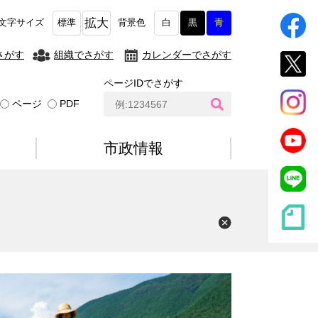
拡大
文字サイズ
標準
背景色
白
黒
青
さがす
組織でさがす
カレンダーでさがす
ページIDでさがす
ペ
ページ
PDF
ー
ジ
I
市政情報
D
検
索