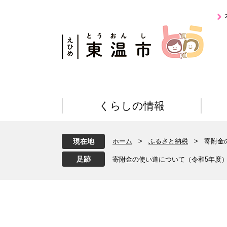
ペ
メ
ー
ニ
ジ
ュ
の
ー
先
を
頭
飛
で
ば
す
し
。
て
くらしの情報
本
文
へ
現在地
ホーム
>
ふるさと納税
>
寄附金
寄附金の使い道について（令和5年度