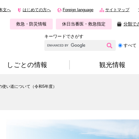
本文へ
はじめての方へ
Foreign language
サイトマップ
救急・防災情報
休日当番医・救急指定
分類で
キーワードでさがす
G
すべて
o
o
g
しごとの情報
観光情報
l
e
カ
の使い道について（令和5年度）
ス
タ
）
ム
検
索