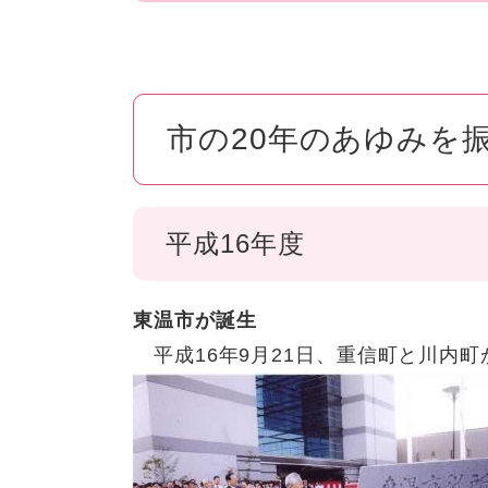
市の20年のあゆみを
平成16年度
東温市が誕生
平成16年9月21日、重信町と川内町