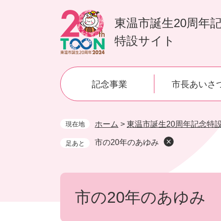
ペ
メ
ー
ニ
東温市誕生20周年
ジ
ュ
特設サイト
の
ー
先
を
頭
飛
で
ば
記念事業
市長あいさ
す。
し
て
本
文
ホーム
>
東温市誕生20周年記念特
現在地
へ
市の20年のあゆみ
本
文
市の20年のあゆみ