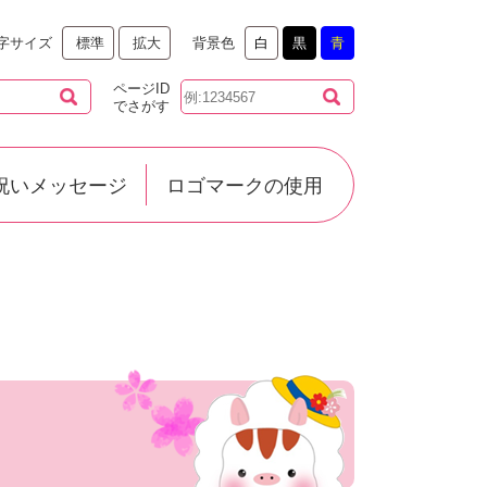
背景色
白
黒
青
字サイズ
標準
拡大
ページID
でさがす
祝いメッセージ
ロゴマークの使用