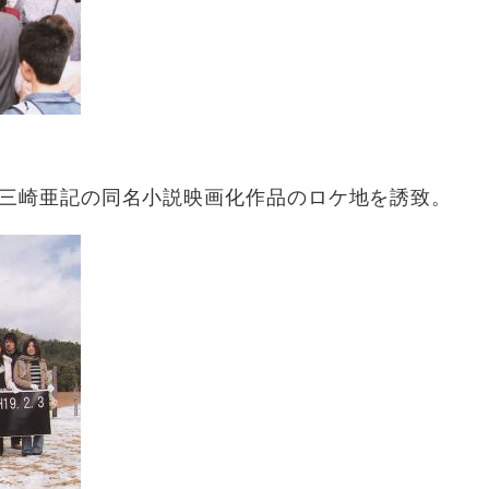
た三崎亜記の同名小説映画化作品のロケ地を誘致。