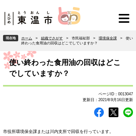
ペ
メ
ー
ニ
ジ
ュ
の
ー
先
を
頭
飛
現在地
ホーム
>
組織でさがす
>
市民福祉部
>
環境保全課
>
使い
で
ば
終わった食用油の回収はどこでしていますか？
す
し
。
て
本
本
文
使い終わった食用油の回収はどこ
文
でしていますか？
へ
ページID：0013047
更新日：2021年9月16日更新
市役所環境保全課または川内支所で回収を行っています。