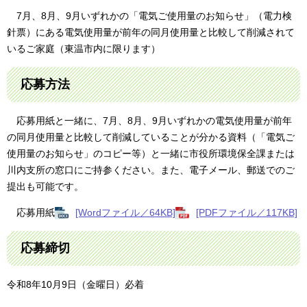
7月、8月、9月いずれかの「電気ご使用量のお知らせ」（電力検
針票）にある電気使用量が前年の同月使用量と比較して削減されて
いるご家庭（東温市内に限ります）
応募方法
応募用紙と一緒に、7月、8月、9月いずれかの電気使用量が前年
の同月使用量と比較して削減していることが分かる資料（「電気ご
使用量のお知らせ」のコピー等）と一緒に市役所環境保全課または
川内支所の窓口にご持参ください。また、電子メール、郵送でのご
提出も可能です。
応募用紙
[Wordファイル／64KB]
[PDFファイル／117KB]
応募締切
令和8年10月9日（金曜日）必着