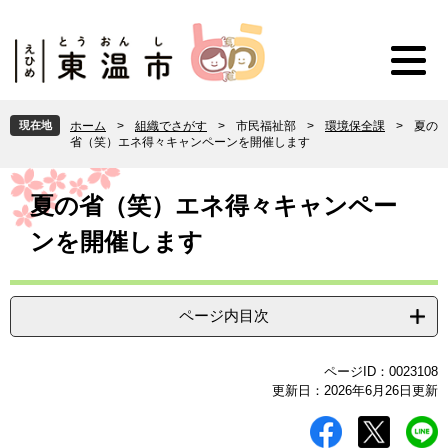
ペ
メ
ー
ニ
ジ
ュ
の
ー
先
を
頭
飛
現在地
ホーム
>
組織でさがす
>
市民福祉部
>
環境保全課
>
夏の
で
ば
省（笑）エネ得々キャンペーンを開催します
す
し
。
て
本
本
文
夏の省（笑）エネ得々キャンペー
文
ンを開催します
へ
ページ内目次
ページID：0023108
更新日：2026年6月26日更新