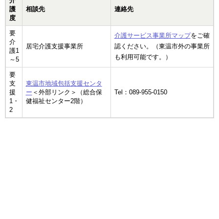
介
護
相談先
連絡先
度
要
介護サービス事業所マップ
をご確
介
居宅介護支援事業所
認ください。（東温市外の事業所
護1
も利用可能です。）
～5
要
支
東温市地域包括支援センタ
援
ー
＜外部リンク＞
（総合保
Tel：089-955-0150
1・
健福祉センター2階）
2