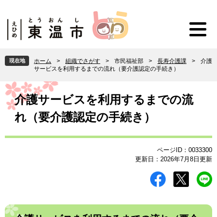
ペ
メ
ー
ニ
ジ
ュ
の
ー
先
を
頭
飛
現在地
ホーム
>
組織でさがす
>
市民福祉部
>
長寿介護課
>
介護
で
ば
サービスを利用するまでの流れ（要介護認定の手続き）
す
し
。
て
本
本
文
介護サービスを利用するまでの流
文
れ（要介護認定の手続き）
へ
ページID：0033300
更新日：2026年7月8日更新