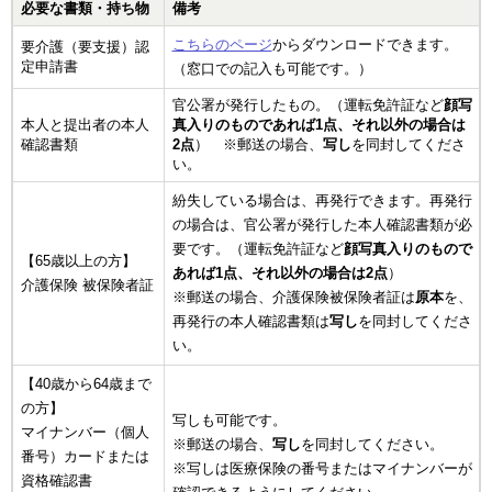
必要な書類・持ち物
備考
こちらのページ
からダウンロードできます。
要介護（要支援）認
定申請書
（窓口での記入も可能です。）
官公署が発行したもの。（運転免許証など
顔写
本人と提出者の本人
真入りのものであれば1点、それ以外の場合は
確認書類
2点
） ※郵送の場合、
写し
を同封してくださ
い。
紛失している場合は、再発行できます。再発行
の場合は、官公署が発行した本人確認書類が必
要です。（運転免許証など
顔写真入りのもので
【65歳以上の方】
あれば1点、それ以外の場合は2点
）
介護保険 被保険者証
※郵送の場合、介護保険被保険者証は
原本
を、
再発行の本人確認書類は
写し
を同封してくださ
い。
【40歳から64歳まで
の方】
写しも可能です。
マイナンバー（個人
※郵送の場合、
写し
を同封してください。
番号）カードまたは
※写しは医療保険の番号またはマイナンバーが
資格確認書