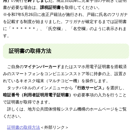
用）
の発行を
終了しました
。廃止日以降に児童手当の手続きで証明
書が必要な場合は、
課税証明書
を取得してください。
​※令和7年5月26日に改正戸籍法が施行され、戸籍に氏名のフリガナ
を記載する制度が始まりました。フリガナが確定するまでは証明書
に「＊＊＊＊＊＊」、「氏空欄」、「名空欄」のように表示されま
す。
証明書の取得方法
ご自身の
マイナンバーカード
またはスマホ用電子証明書を搭載済
みのスマートフォンをコンビニエンスストア等に持参の上、設置さ
れているキオスク端末（マルチコピー機）を操作します。
タッチパネルのメインメニューから
「行政サービス」
を選択し、
暗証番号（利用者証明用電子証明書）
や必要事項の入力を行うこと
で証明書が取得できます。
詳しくは、地方公共団体情報システム機構のホームページをご覧
ください。
証明書の取得方法
＜外部リンク＞