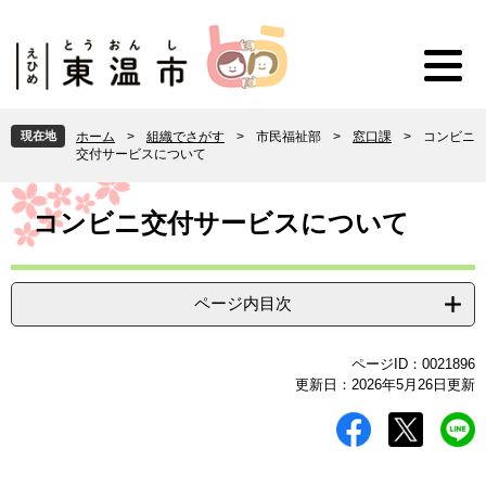
ペ
メ
ー
ニ
ジ
ュ
の
ー
先
を
頭
飛
現在地
ホーム
>
組織でさがす
>
市民福祉部
>
窓口課
>
コンビニ
で
ば
交付サービスについて
す
し
。
て
本
本
文
コンビニ交付サービスについて
文
へ
ページ内目次
ページID：0021896
更新日：2026年5月26日更新