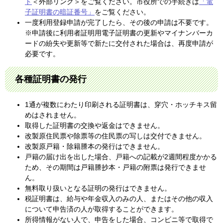
ト
＜外部リンク＞
をご覧ください。市役所での手続きは
「電
子証明書の暗証番号」
をご覧ください。
一度利用登録申請が完了したら、その後の申請は不要です。
※申請後に利用者証明用電子証明書の更新やマイナンバーカ
ードの紛失や更新等で新たに交付された場合は、再度申請が
必要です。
各種証明書の発行
1通が複数にわたり印刷される証明書は、穿穴・ホッチキス留
めはされません。
取得した証明書の交換や返金はできません。
改製原住民票や除票等の住民票の写しは交付できません。
改製原戸籍・除籍謄本の発行はできません。
戸籍の届け出を出した場合、戸籍への記載が2週間程度かかる
ため、その期間は戸籍謄抄本・戸籍の附票は発行できませ
ん。
無料取り扱いとなる証明の発行はできません。
税証明書は、給与や年金収入のみの人、またはその他の収入
について申告済の人が取得することができます。
所得情報がない人で、申告をした場合、コンビニ等で取得で