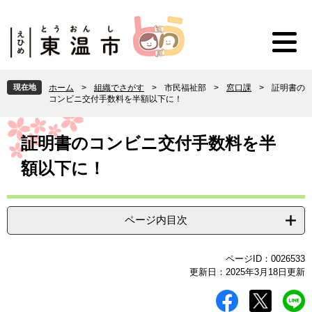
ペ
メ
ー
ニ
ジ
ュ
の
ー
先
を
頭
飛
現在地
ホーム
>
組織でさがす
>
市民福祉部
>
窓口課
>
証明書の
で
ば
コンビニ交付手数料を半額以下に！
す
し
。
て
本
本
文
証明書のコンビニ交付手数料を半
文
額以下に！
へ
ページ内目次
ページID：0026533
更新日：2025年3月18日更新