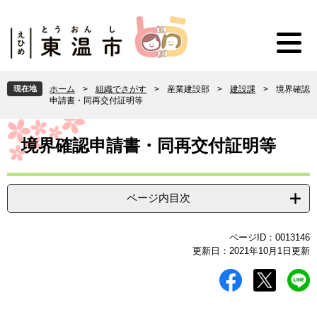
ペ
メ
ー
ニ
ジ
ュ
の
ー
先
を
頭
飛
現在地
ホーム
>
組織でさがす
>
産業建設部
>
建設課
>
境界確認
で
ば
申請書・同再交付証明等
す
し
。
て
本
本
文
境界確認申請書・同再交付証明等
文
へ
ページ内目次
ページID：0013146
更新日：2021年10月1日更新