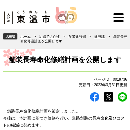
ペ
メ
ー
ニ
ジ
ュ
の
ー
先
を
頭
飛
現在地
ホーム
>
組織でさがす
>
産業建設部
>
建設課
>
舗装長寿
で
ば
命化修繕計画を公開します
す
し
。
て
本
本
文
舗装長寿命化修繕計画を公開します
文
へ
ページID：0019736
更新日：2023年3月31日更新
舗装長寿命化修繕計画を策定しました。
今後は、本計画に基づき修繕を行い、道路舗装の長寿命化及びコス
トの縮減に努めます。