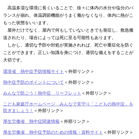
高温多湿な環境に長くいることで、徐々に体内の水分や塩分のバ
ランスが崩れ、体温調節機能がうまく働かなくなり、体内に熱がこ
もった状態をいいます。
屋外だけでなく、屋内で何もしていないときでも発症し、救急搬
送されたり、場合によっては死に至る可能性もあります。
しかし、適切な予防や対処が実施されれば、死亡や重症化を防ぐ
ことができます。正しい知識を身につけ、適切な備えをすることが
大切です。
環境省 熱中症予防情報サイト
＜外部リンク＞
熱中症予防のポイントについて
＜外部リンク＞
みんなで防ごう！熱中症 リーフレット
＜外部リンク＞
こども家庭庁ホームページ みんなで見守り「こどもの熱中症」を
防ぎましょう！
＜外部リンク＞
厚生労働省 熱中症関連情報
＜外部リンク＞
厚生労働省 熱中症予防のための情報・資料サイト
＜外部リンク＞