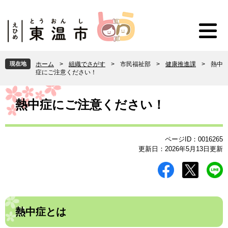
ペ
メ
ー
ニ
ジ
ュ
の
ー
先
を
頭
飛
現在地
ホーム
>
組織でさがす
>
市民福祉部
>
健康推進課
>
熱中
で
ば
症にご注意ください！
す
し
。
て
本
本
文
熱中症にご注意ください！
文
へ
ページID：0016265
更新日：2026年5月13日更新
熱中症とは