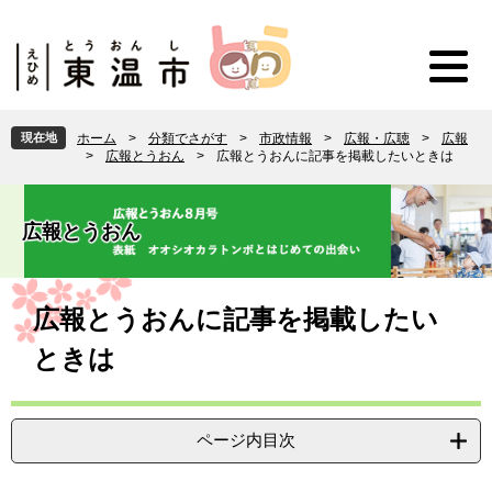
ペ
メ
ー
ニ
ジ
ュ
の
ー
先
を
頭
飛
現在地
ホーム
>
分類でさがす
>
市政情報
>
広報・広聴
>
広報
で
ば
>
広報とうおん
>
広報とうおんに記事を掲載したいときは
す
し
。
て
本
広報とうおん
文
へ
本
文
広報とうおんに記事を掲載したい
ときは
ページ内目次