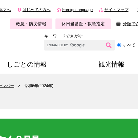
本文へ
はじめての方へ
Foreign language
サイトマップ
救急・防災情報
休日当番医・救急指定
分類で
キーワードでさがす
G
すべて
o
o
g
しごとの情報
観光情報
l
e
カ
ナンバー
>
令和6年(2024年)
ス
タ
ム
検
索