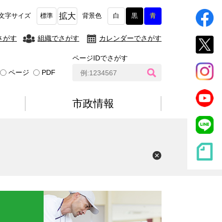
拡大
文字サイズ
標準
背景色
白
黒
青
さがす
組織でさがす
カレンダーでさがす
ページIDでさがす
ペ
ページ
PDF
ー
ジ
I
市政情報
D
検
索