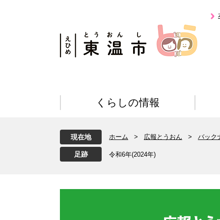
ペ
メ
ー
ニ
ジ
ュ
の
ー
先
を
頭
飛
で
ば
す
し
。
て
くらしの情報
本
文
へ
現在地
ホーム
>
広報とうおん
>
バック
令和6年(2024年)