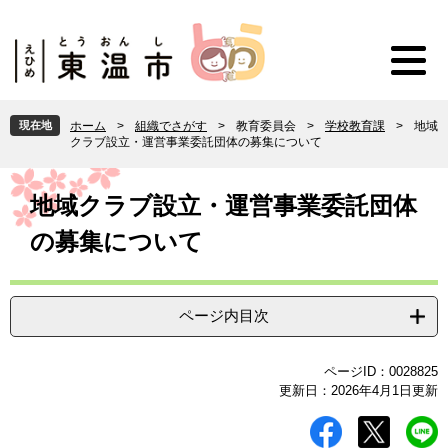
ペ
メ
ー
ニ
ジ
ュ
の
ー
先
を
頭
飛
現在地
ホーム
>
組織でさがす
>
教育委員会
>
学校教育課
>
地域
で
ば
クラブ設立・運営事業委託団体の募集について
す
し
。
て
本
本
文
地域クラブ設立・運営事業委託団体
文
の募集について
へ
ページ内目次
ページID：0028825
更新日：2026年4月1日更新