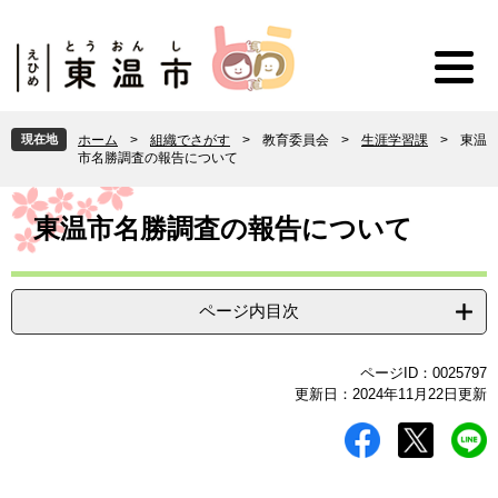
ペ
メ
ー
ニ
ジ
ュ
の
ー
先
を
頭
飛
現在地
ホーム
>
組織でさがす
>
教育委員会
>
生涯学習課
>
東温
で
ば
市名勝調査の報告について
す
し
。
て
本
本
文
東温市名勝調査の報告について
文
へ
ページ内目次
ページID：0025797
更新日：2024年11月22日更新