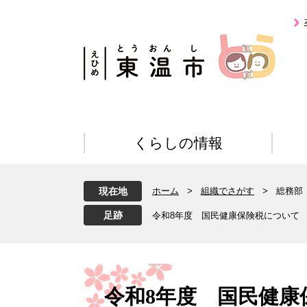
ペ
メ
ー
ニ
ジ
ュ
の
ー
先
を
頭
飛
で
ば
す
し
。
て
くらしの情報
本
文
へ
現在地
ホーム
>
組織でさがす
>
総務部
令和8年度 国民健康保険税について
本
文
令和8年度 国民健康