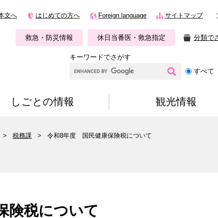
本文へ
はじめての方へ
Foreign language
サイトマップ
救急・防災情報
休日当番医・救急指定
分類で
キーワードでさがす
G
すべて
o
o
g
しごとの情報
観光情報
l
e
カ
>
税務課
>
令和8年度 国民健康保険税について
ス
タ
ム
検
索
保険税について