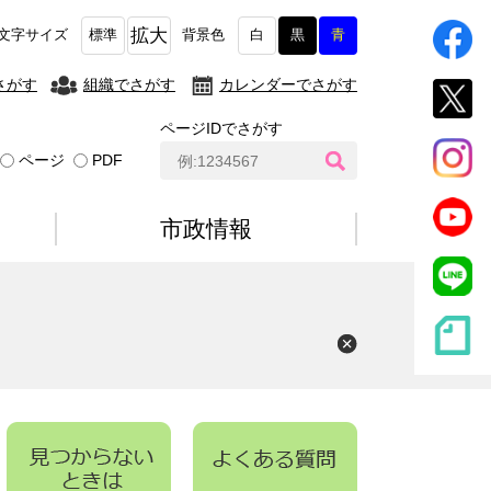
拡大
文字サイズ
標準
背景色
白
黒
青
さがす
組織でさがす
カレンダーでさがす
ページIDでさがす
ペ
ページ
PDF
ー
ジ
I
市政情報
D
検
索