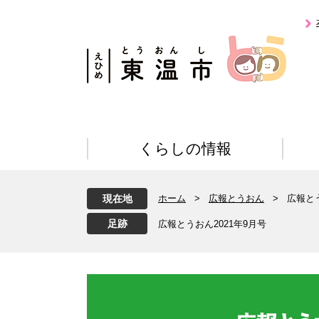
ペ
メ
ー
ニ
ジ
ュ
の
ー
先
を
頭
飛
で
ば
す
し
。
て
くらしの情報
本
文
へ
現在地
ホーム
>
広報とうおん
>
広報とう
広報とうおん2021年9月号