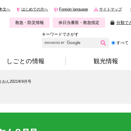
本文へ
はじめての方へ
Foreign language
サイトマップ
救急・防災情報
休日当番医・救急指定
分類で
キーワードでさがす
G
すべて
o
o
g
しごとの情報
観光情報
l
e
カ
おん2021年9月号
ス
タ
ム
検
索