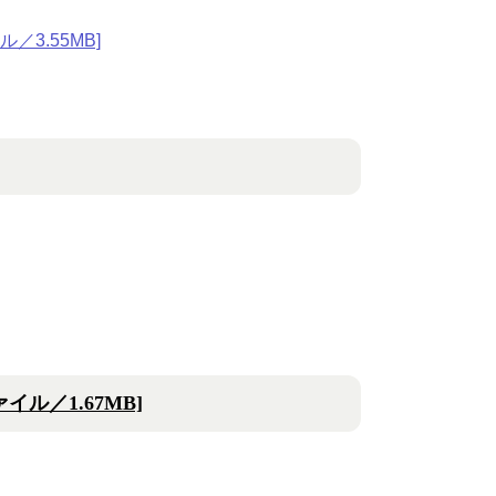
／3.55MB]
ル／1.67MB]