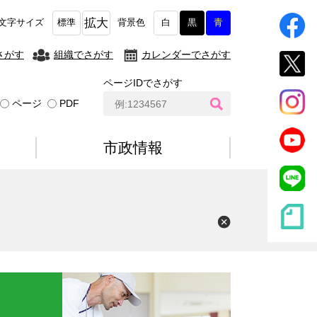
拡大
文字サイズ
標準
背景色
白
黒
青
さがす
組織でさがす
カレンダーでさがす
ページIDでさがす
ペ
ページ
PDF
ー
ジ
I
市政情報
D
検
索