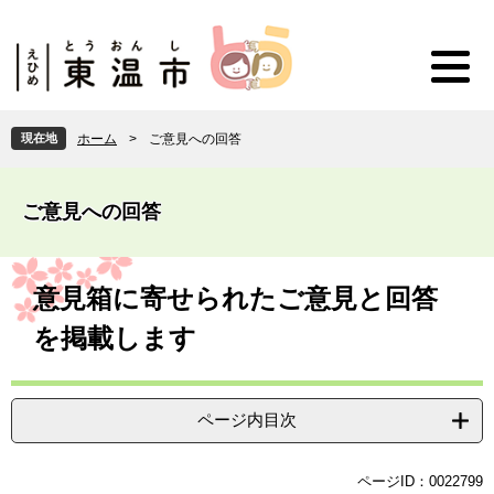
ペ
メ
ー
ニ
ジ
ュ
の
ー
先
を
頭
飛
現在地
ホーム
>
ご意見への回答
で
ば
す
し
。
て
ご意見への回答
本
文
へ
本
文
意見箱に寄せられたご意見と回答
を掲載します
ページ内目次
ページID：0022799