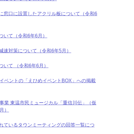
に窓口に設置したアクリル板について（令和6
ついて（令和6年6月）
減速対策について（令和6年5月）
いて （令和6年6月）
念イベントの「えひめイベントBOX」への掲載
念事業 東温市民ミュージカル「重信川伝」（仮
月）
れているタウンミーティングの回答一覧につ