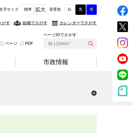
拡大
文字サイズ
標準
背景色
白
黒
青
さがす
組織でさがす
カレンダーでさがす
ページIDでさがす
ペ
ページ
PDF
ー
ジ
I
市政情報
D
検
索