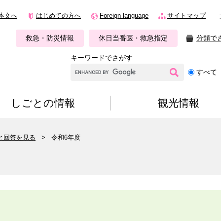
本文へ
はじめての方へ
Foreign language
サイトマップ
救急・防災情報
休日当番医・救急指定
分類で
キーワードでさがす
G
すべて
o
o
g
しごとの情報
観光情報
l
e
カ
と回答を見る
>
令和6年度
ス
タ
ム
検
索