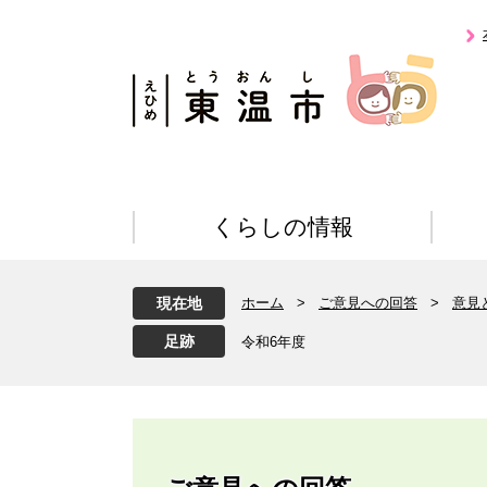
ペ
メ
ー
ニ
ジ
ュ
の
ー
先
を
頭
飛
で
ば
す
し
。
て
くらしの情報
本
文
へ
現在地
ホーム
>
ご意見への回答
>
意見
令和6年度