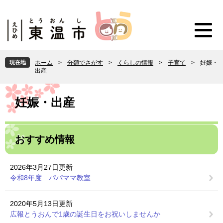
ペ
メ
ー
ニ
ジ
ュ
の
ー
先
を
頭
飛
現在地
ホーム
>
分類でさがす
>
くらしの情報
>
子育て
>
妊娠・
で
ば
出産
す
し
。
て
本
本
文
妊娠・出産
文
へ
おすすめ情報
2026年3月27日更新
令和8年度 パパママ教室
2020年5月13日更新
広報とうおんで1歳の誕生日をお祝いしませんか