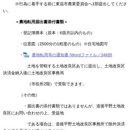
※行為に着手する前に東温市農業委員会へ1部提出してくださ
い。
＜農地転用届出書添付書類＞
・登記簿謄本（原本：6箇月以内のもの）
・位置図（2500分の1程度のもの）※住宅地図可
・
農地転用等の通知書 [Wordファイル／34KB]
土地を管轄する土地改良区あてに提出し、土地改良区
決済金納入後に土地改良区事務局
（市役所2階）で受取できます。
（その他）
・届出書の添付書類ではありませんが、道後平野土地改
良区にお問い合わせの上、受益地
である場合は、道後平野土地改良区事務所で除外決済