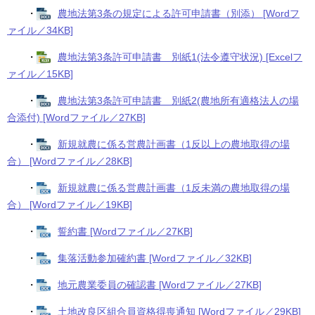
・
農地法第3条の規定による許可申請書（別添） [Wordフ
ァイル／34KB]
・
農地法第3条許可申請書 別紙1(法令遵守状況) [Excelフ
ァイル／15KB]
・
農地法第3条許可申請書 別紙2(農地所有適格法人の場
合添付) [Wordファイル／27KB]
・
新規就農に係る営農計画書（1反以上の農地取得の場
合） [Wordファイル／28KB]
・
新規就農に係る営農計画書（1反未満の農地取得の場
合） [Wordファイル／19KB]
・
誓約書 [Wordファイル／27KB]
・
集落活動参加確約書 [Wordファイル／32KB]
・
地元農業委員の確認書 [Wordファイル／27KB]
・
土地改良区組合員資格得喪通知 [Wordファイル／29KB]