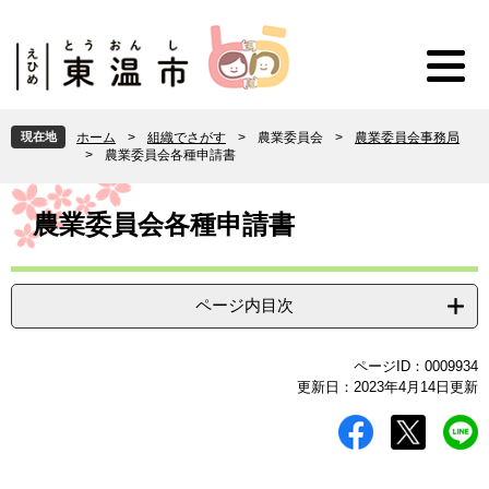
ペ
メ
ー
ニ
ジ
ュ
の
ー
先
を
頭
飛
現在地
ホーム
>
組織でさがす
>
農業委員会
>
農業委員会事務局
で
ば
>
農業委員会各種申請書
す
し
。
て
本
本
文
農業委員会各種申請書
文
へ
ページ内目次
ページID：0009934
更新日：2023年4月14日更新