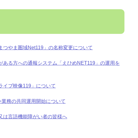
つやま圏域Net119」の名称変更について
ある方への通報システム「えひめNET119」の運用を
ライブ映像119」について
指令業務の共同運用開始について
又は言語機能障がい者の皆様へ