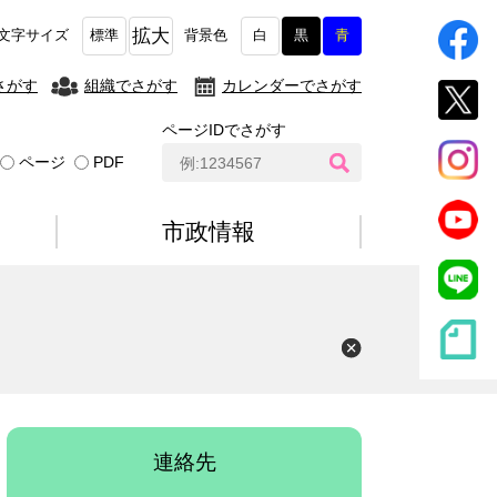
拡大
文字サイズ
標準
背景色
白
黒
青
さがす
組織でさがす
カレンダーでさがす
ページIDでさがす
ペ
ページ
PDF
ー
ジ
I
市政情報
D
検
索
連絡先