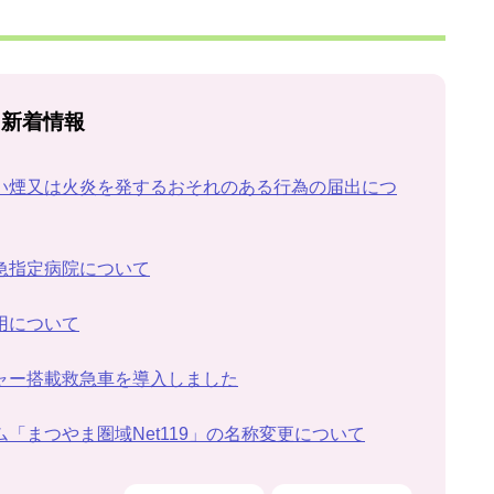
新着情報
い煙又は火炎を発するおそれのある行為の届出につ
急指定病院について
用について
ャー搭載救急車を導入しました
「まつやま圏域Net119」の名称変更について