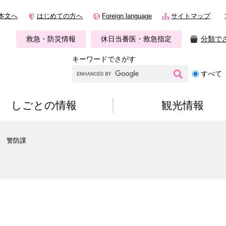
本文へ
はじめての方へ
Foreign language
サイトマップ
救急・防災情報
休日当番医・救急指定
分類で
キーワードでさがす
G
すべて
o
o
g
しごとの情報
観光情報
l
e
カ
>
警防課
ス
タ
ム
検
索