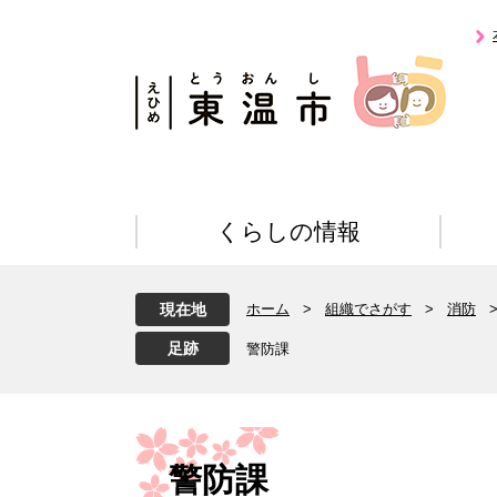
ペ
メ
ー
ニ
ジ
ュ
の
ー
先
を
頭
飛
で
ば
す
し
。
て
くらしの情報
本
文
へ
現在地
ホーム
>
組織でさがす
>
消防
警防課
本
文
警防課