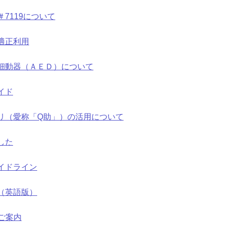
7119について
適正利用
細動器（ＡＥＤ）について
イド
リ（愛称「Q助」）の活用について
した
イドライン
（英語版）
ご案内