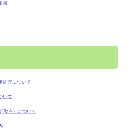
出書
定病院について
ついて
除細動器）について
内